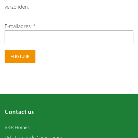
verzonden.
E-mailadres:
*
VERSTUUR
Contact us
R&B Homes
Urb. Lomas de Campoamor