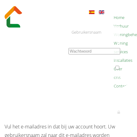
Account
Home
Verhuur
Woningbehe
Woning
services
Installaties
Onthouden
Over
ons
AANMELDEN
Moment geduld a.u.b. ...
Contact
×
Vul het e-mailadres in dat bij uw account hoort. Uw
gebruikersnaam zal naar dit e-mailadres worden