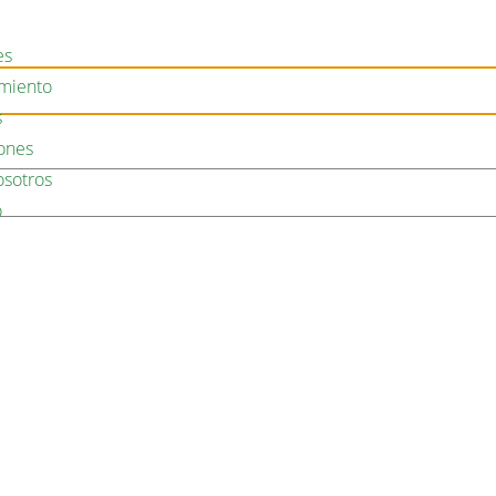
es
miento
s
iones
osotros
o