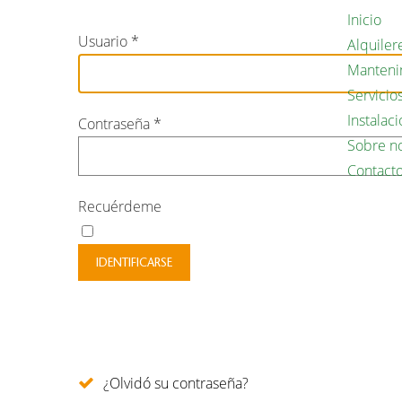
Inicio
Usuario
*
Alquiler
Manteni
Servicio
Instalac
Contraseña
*
Sobre n
Contact
Recuérdeme
IDENTIFICARSE
¿Olvidó su contraseña?