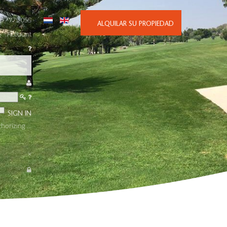
6 - 775 055
ALQUILAR SU PROPIEDAD
Account
SIGN IN
horizing ...
×
STALACIONES
SOBRE NOSOTROS
CONTACTO