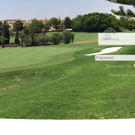
+34 96
Remember Me
Please wait, aut
INICIO
ALQUILERES
MANTENIMIENTO
SERVICIOS
IN