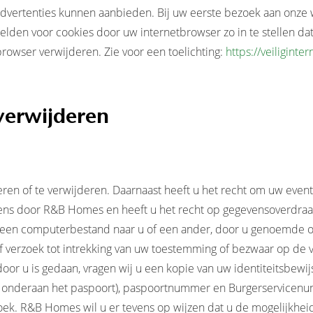
vertenties kunnen aanbieden. Bij uw eerste bezoek aan onze w
lden voor cookies door uw internetbrowser zo in te stellen dat
browser verwijderen. Zie voor een toelichting:
https://veiliginte
verwijderen
geren of te verwijderen. Daarnaast heeft u het recht om uw eve
s door R&B Homes en heeft u het recht op gegevensoverdraagb
en computerbestand naar u of een ander, door u genoemde organ
f verzoek tot intrekking van uw toestemming of bezwaar op de
 door u is gedaan, vragen wij u een kopie van uw identiteitsbew
onderaan het paspoort), paspoortnummer en Burgerservicenumm
ek. R&B Homes wil u er tevens op wijzen dat u de mogelijkheid 