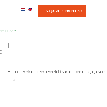
6 - 775 055
ALQUILAR SU PROPIEDAD
Account
homes.com
SIGN IN
horizing ...
ekt. Hieronder vindt u een overzicht van de persoonsgegevens
×
STALACIONES
SOBRE NOSOTROS
CONTACTO