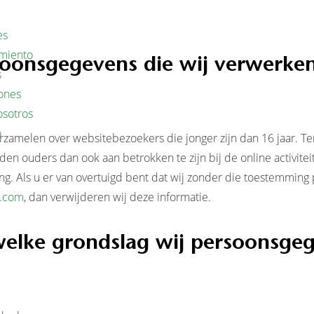
es
miento
soonsgegevens die wij verwerke
s
iones
osotros
o
verzamelen over websitebezoekers die jonger zijn dan 16 jaar.
aden ouders dan ook aan betrokken te zijn bij de online activit
g. Als u er van overtuigd bent dat wij zonder die toestemmin
.com
, dan verwijderen wij deze informatie.
welke grondslag wij persoonsge