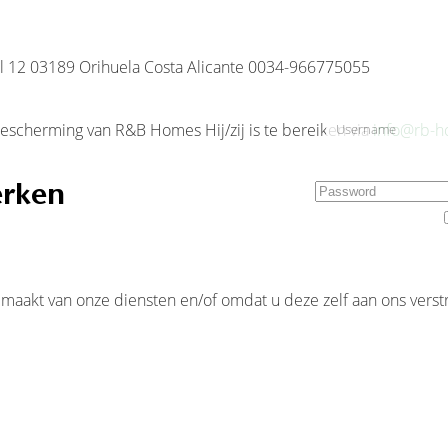
+34 96
 12 03189 Orihuela Costa Alicante 0034-966775055
bescherming van R&B Homes Hij/zij is te bereiken via
info@rb-
erken
Remember Me
Please wait, aut
akt van onze diensten en/of omdat u deze zelf aan ons verstr
INICIO
ALQUILERES
MANTENIMIENTO
SERVICIOS
IN