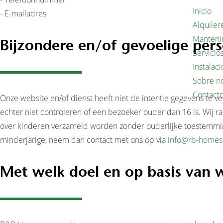
Inicio
- E-mailadres
Alquiler
Manteni
Bijzondere en/of gevoelige per
Servicio
Instalac
Sobre n
Contact
Onze website en/of dienst heeft niet de intentie gegevens te 
echter niet controleren of een bezoeker ouder dan 16 is. Wij r
over kinderen verzameld worden zonder ouderlijke toestemmin
minderjarige, neem dan contact met ons op via
info@rb-homes
Met welk doel en op basis van 