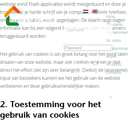
website en/of Flash-applicaties wordt meegestuurd en door je
browser op je harde schrijf van je computer, mobiele telefoon,
Account
Inicio
smartwatch of tablet wordt opgeslagen. De daarin opgeslagen
Alquileres
informatie kan bij een volgend bezoek weer naar onze servers
Mantenimien
teruggestuurd worden.
Servicios
Instalaciones
Het gebruik van cookies is van groot belang voor het goed laten
Sobre
draaien van onze website, maar ook cookies waarvan je niet
Remember Me
nosotros
SIGN IN
direct het effect ziet zijn zeer belangrijk. Dankzij de (anonieme)
Please wait, authorizing ...
Contacto
input van bezoekers kunnen we het gebruik van de website
verbeteren en deze gebruiksvriendelijker maken.
×
2. Toestemming voor het
gebruik van cookies